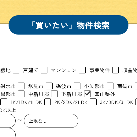
「買いたい」物件検索
分譲地
戸建て
マンション
事業物件
収益
射水市
氷見市
砺波市
小矢部市
南砺市
黒部市
中新川郡
下新川郡
富山県外
1K/1DK/1LDK
2K/2DK/2LDK
3K/3DK/3LDK
LDK以上
〜