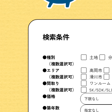
検索条件
種別
土地
（複数選択可）
エリア
高岡市
（複数選択可）
滑川市
間取り
ワンルーム
（複数選択可）
5K/5DK/5
価格
築年数