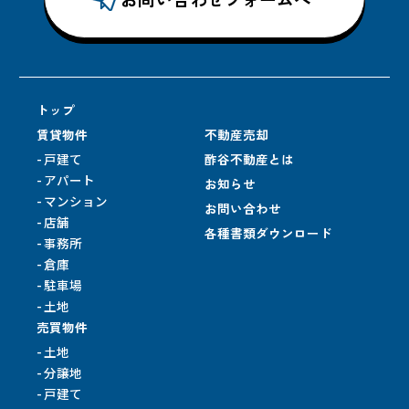
ただし、個人情報の開示につきましては、手数料を
頂戴する場合が御座います、あらかじめご了承くだ
さい。
7.お問い合わせ窓口
トップ
個人情報の取り扱いに関するお問い合わせは、下記
賃貸物件
不動産売却
の窓口までお願いいたします。
戸建て
酢谷不動産とは
電話番号：0766-25-3609
アパート
お知らせ
マンション
お問い合わせ
8.プライバシーポリシー
店舗
各種書類ダウンロード
当社は、必要に応じて、本ポリシーを変更いたしま
事務所
す。
倉庫
なお、本ポリシーを変更する場合は、その内容を当
駐車場
土地
社のウェブサイト上で表示いたします。
売買物件
土地
分譲地
戸建て