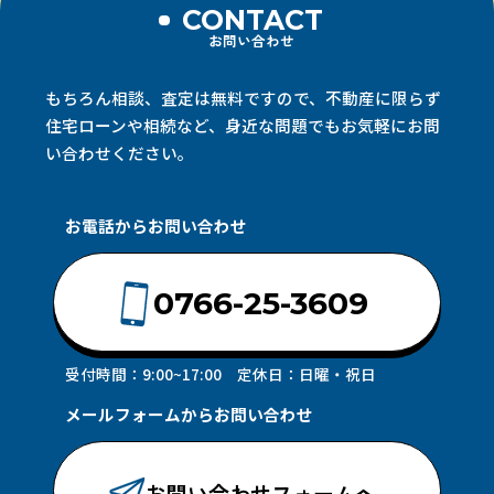
ありません。
CONTACT
お問い合わせ
4.利用目的
当社は、取得した個人情報を以下の目的で利用しま
もちろん相談、査定は無料ですので、不動産に限らず
す。
住宅ローンや相続など、
身近な問題でもお気軽にお問
①当社サービスに関するお問い合わせ等への対応
い合わせください。
②当社サービスに関する規約等の変更等の通知
5.第三者提供
お電話からお問い合わせ
当社は、法令に定められた場合を除き、あらかじめ
利用者の同意を得ないで、第三者（日本国外にある
0766-25-3609
も者を含みます。）に個人情報を提供しません。
6.開示、訂正、利用停止、削除
受付時間：9:00~17:00 定休日：日曜・祝日
当社は、利用者から個人情報の開示、訂正、利用停
メールフォームからお問い合わせ
止、削除を求められたときは、法令に定められた場
合を除き、本人確認の上で、遅滞なく開示を行いま
す。
お問い合わせフォームへ