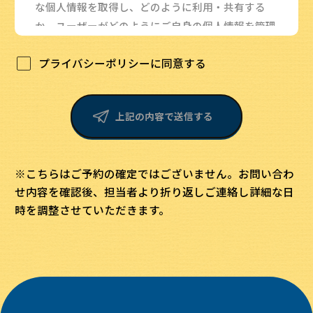
な個人情報を取得し、どのように利用・共有する
か、ユーザーがどのようにご自身の個人情報を管理
できるかをご説明するものです。
プライバシーポリシーに同意する
1.個人情報保護宣言
当社は、当社が取得した個人情報の取扱いに関し、
個人情報の保護に関する法律、個人情報保護に関す
上記の内容で送信する
るガイドライン等の指針、その他個人情報保護に関
する関係法令を遵守します。
※こちらはご予約の確定ではございません。お問い合わ
2.個人情報の定義
せ内容を確認後、担当者より折り返しご連絡し詳細な日
本プライバシーポリシーにおける、「個人情報」と
時を調整させていただきます。
は、個人情報の保護に関する法律規定される「個人
情報」を指します。
3.個人情報の取得
当社は、利用目的の達成に必要な範囲で、個人情報
を適正に取得し、不正の手段により取得することは