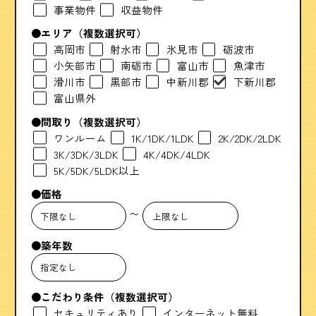
事業物件
収益物件
エリア
（複数選択可）
高岡市
射水市
氷見市
砺波市
小矢部市
南砺市
富山市
魚津市
滑川市
黒部市
中新川郡
下新川郡
富山県外
間取り
（複数選択可）
ワンルーム
1K/1DK/1LDK
2K/2DK/2LDK
3K/3DK/3LDK
4K/4DK/4LDK
5K/5DK/5LDK以上
価格
〜
築年数
こだわり条件
（複数選択可）
セキュリティあり
インターネット無料